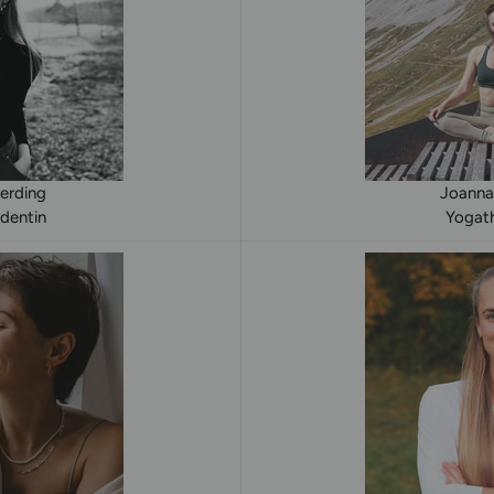
erding
Joanna
dentin
Yogath