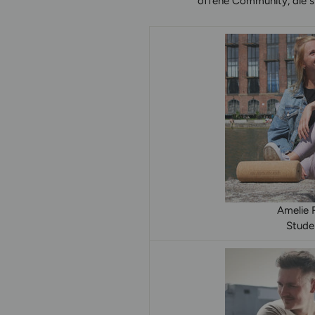
offene Community, die sic
Amelie 
Stude