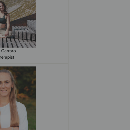
 Carraro
erapist