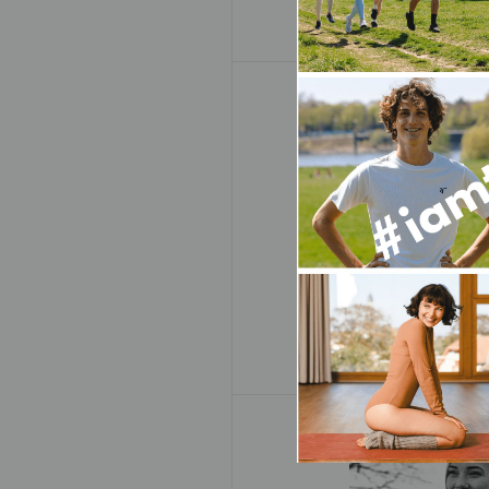
Peter T
ATP Tenn
Mandy Sc
Fitnesstr