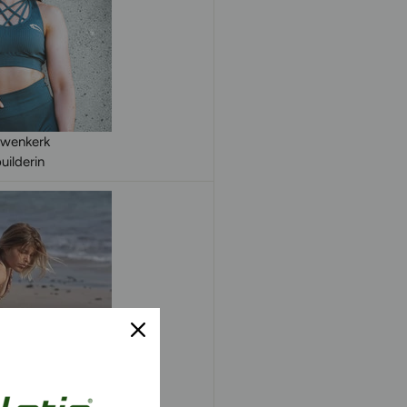
owenkerk
ilderin