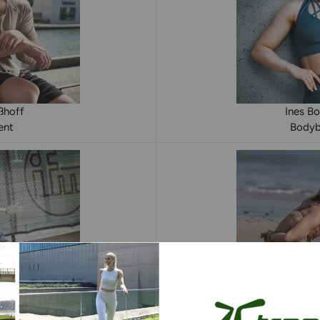
ßhoff
Ines B
ent
Bodybu