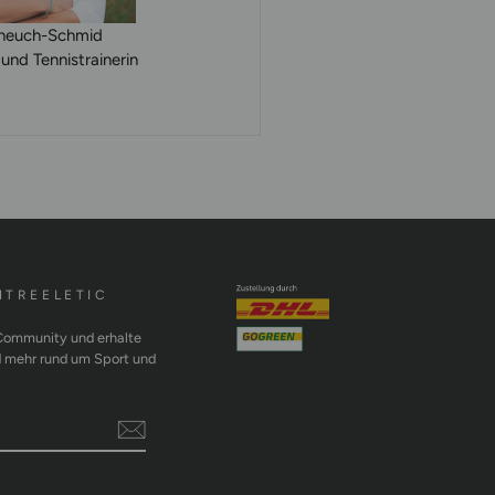
cheuch-Schmid
und Tennistrainerin
MTREELETIC
 Community und erhalte
d mehr rund um Sport und