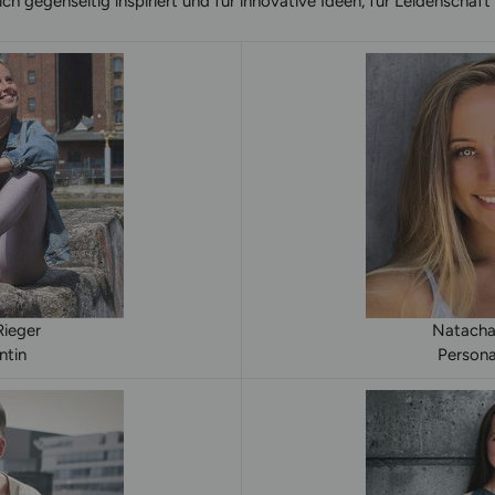
h gegenseitig inspiriert und für innovative Ideen, für Leidenschaft
Rieger
Natacha
ntin
Personal