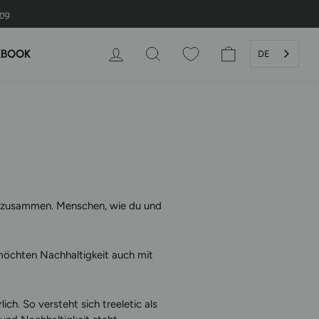
ng
EINLOGGEN
SUCHE
WARENKORB
KBOOK
DE
n zusammen. Menschen, wie du und
r möchten Nachhaltigkeit auch mit
ch. So versteht sich treeletic als