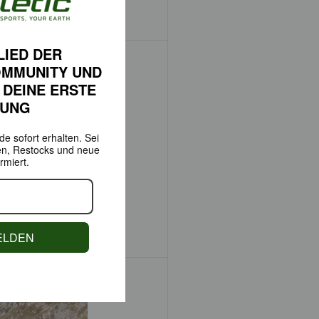
a Rödl
structor
LIED DER
OMMUNITY
UND
 DEINE
ERSTE
LUNG
e sofort erhalten.
Sei
en,
Restocks und neue
rmiert.
ia Krall
ELDEN
nschaftlerin