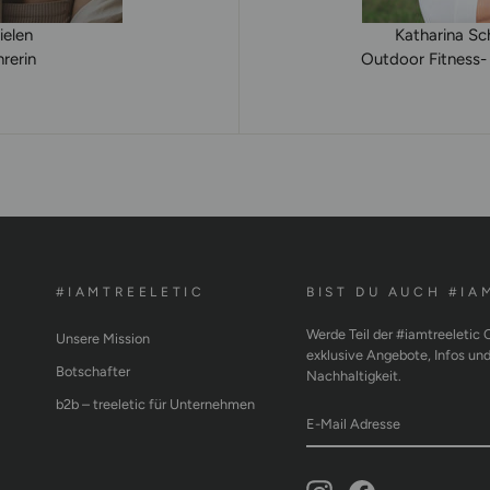
ielen
Katharina S
rerin
Outdoor Fitness- 
#IAMTREELETIC
BIST DU AUCH #IA
Werde Teil der #iamtreeletic
Unsere Mission
exklusive Angebote, Infos un
Botschafter
Nachhaltigkeit.
b2b – treeletic für Unternehmen
E-
ABONNIEREN
MAIL
ADRESSE
Instagram
Facebook