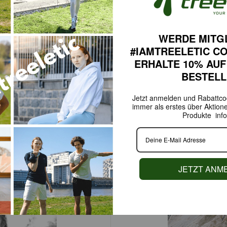
orebko
Veren
isprofi
Yoga In
WERDE MITG
#IAMTREELETIC C
ERHALTE 10% AUF
BESTEL
Jetzt anmelden und Rabattcod
immer als erstes über Aktion
Produkte info
hiedung
Patric
JETZT ANM
ainerin
Sportwisse