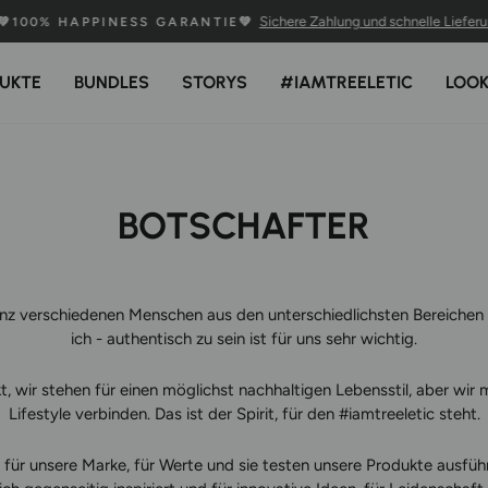
Sichere Zahlung und schnelle Lieferu
💚100% HAPPINESS GARANTIE💚
Pause
Diashow
UKTE
BUNDLES
STORYS
#IAMTREELETIC
LOO
BOTSCHAFTER
ganz verschiedenen Menschen aus den unterschiedlichsten Bereiche
ich - authentisch zu sein ist für uns sehr wichtig.
kt, wir stehen für einen möglichst nachhaltigen Lebensstil, aber wi
Lifestyle verbinden. Das ist der Spirit, für den #iamtreeletic steht.
ür unsere Marke, für Werte und sie testen unsere Produkte ausführli