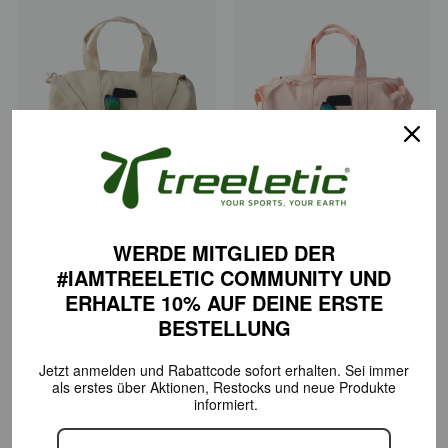
ECO Y Zen | Gym Bag 100%
ECO Y Lily | Gym Bag 100% Bio-
Bio-Baumwolle
Baumwolle
WERDE MITGLIED DER
€99,00
€99,00
#IAMTREELETIC COMMUNITY
UND
ERHALTE 10% AUF DEINE
ERSTE
BESTELLUNG
Jetzt anmelden und Rabattcode sofort erhalten.
Sei immer
als erstes über Aktionen,
Restocks und neue Produkte
informiert.