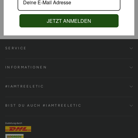
ECO Y Leaf | Gym Bag 100%
ECO Y Bold | Gym Bag 100%
JETZT ANMELDEN
Bio-Baumwolle
Bio-Baumwolle
€99,00
€99,00
SERVICE
INFORMATIONEN
#IAMTREELETIC
BIST DU AUCH #IAMTREELETIC