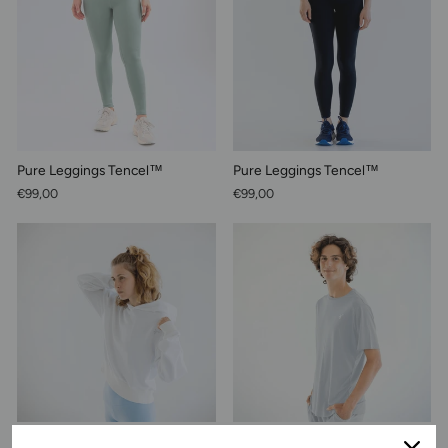
Pure Leggings Tencel™
Pure Leggings Tencel™
€99,00
€99,00
Iconic Crop Hoodie 100% Bio-
Performance Shirt Tencel™