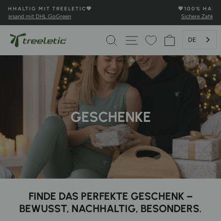
Direkt
💚100% HAPPINESS GARANTIE💚
zum
Sichere Zahlung und schnelle Lieferung
Pause
Inhalt
Diashow
SUCHE
SEITENNAVIGATION
WARENKOR
DE
GESCHENKE
FINDE DAS PERFEKTE GESCHENK –
BEWUSST, NACHHALTIG, BESONDERS.