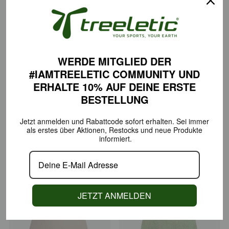
Baumwolle
€59,00
€99,00
WERDE MITGLIED DER
#IAMTREELETIC COMMUNITY
UND
ERHALTE 10% AUF DEINE
ERSTE
BESTELLUNG
Jetzt anmelden und Rabattcode sofort erhalten.
Sei immer
als erstes über Aktionen,
Restocks und neue Produkte
informiert.
Performance Shorts Tencel™
Hoodie 100% Bio-Baumwolle
€59,00
€99,00
JETZT ANMELDEN