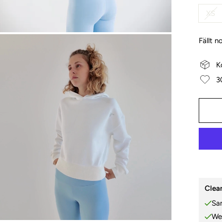
XS
Fällt n
K
3
Clean
Sa
We