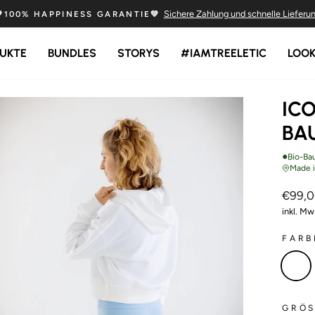
Sichere Zahlung und schnelle Lieferu
💚100% HAPPINESS GARANTIE💚
Pause
Diashow
UKTE
BUNDLES
STORYS
#IAMTREELETIC
LOO
ICO
BA
●
Bio-Ba
Made 
Normal
€99,
Preis
inkl. Mw
FAR
GRÖS