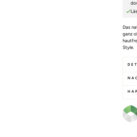
do
Lä
Das na
ganz o
hautfr
Style.
DET
NA
HA