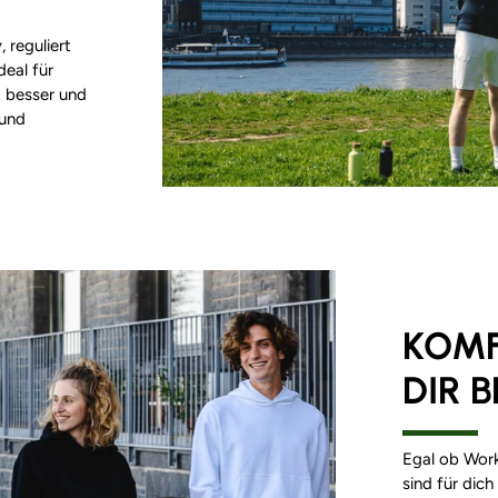
 reguliert
deal für
t besser und
 und
KOMF
DIR 
Egal ob Work
sind für dic