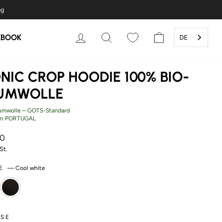
ng
EINLOGGEN
SUCHE
WARENKORB
KBOOK
DE
NIC CROP HOODIE 100% BIO-
UMWOLLE
umwolle – GOTS-Standard
in PORTUGAL
er
00
St.
BE
—
Cool white
SE