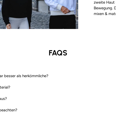
zweite Haut 
Bewegung. Da
mixen & matc
FAQS
ar besser als herkömmliche?
erial?
aus?
 beachten?