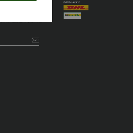
MTREELETIC
 Community und erhalte
d mehr rund um Sport und