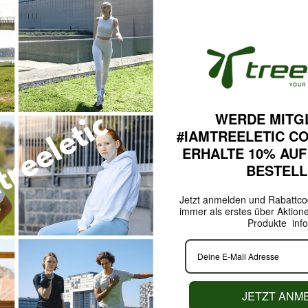
WERDE MITG
#IAMTREELETIC C
ERHALTE 10% AUF
BESTEL
Jetzt anmelden und Rabattcod
immer als erstes über Aktion
Produkte info
JETZT ANM