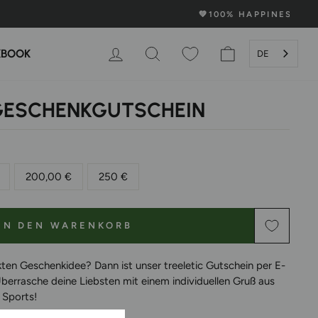
rung
EINLOGGEN
SUCHE
WARENKORB
KBOOK
DE
GESCHENKGUTSCHEIN
200,00 €
250 €
IN DEN WARENKORB
ten Geschenkidee? Dann ist unser treeletic Gutschein per E-
Überrasche deine Liebsten mit einem individuellen Gruß aus
 Sports!