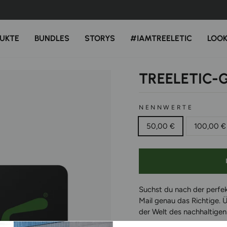
Sichere Zahlung und schnelle Liefe
💚100% HAPPINESS GARANTIE💚
Pause
Diashow
UKTE
BUNDLES
STORYS
#IAMTREELETIC
LOO
TREELETIC-
NENNWERTE
50,00 €
100,00 €
Suchst du nach der perfek
Mail genau das Richtige. 
der Welt des nachhaltigen