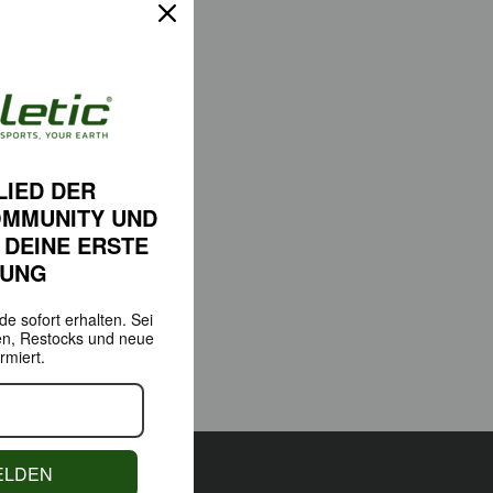
LIED DER
OMMUNITY
UND
 DEINE
ERSTE
LUNG
e sofort erhalten.
Sei
en,
Restocks und neue
rmiert.
ELDEN