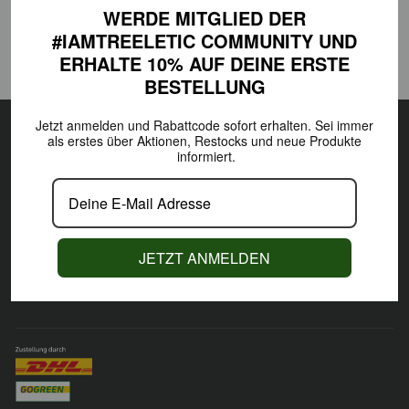
WERDE MITGLIED DER
bYo® Base - Premium Yogablock
bYo® Base - Premium Yogablock
#IAMTREELETIC COMMUNITY
UND
Bundle (2 Stück)
€19,00
ERHALTE 10% AUF DEINE
ERSTE
€35,00
BESTELLUNG
Jetzt anmelden und Rabattcode sofort erhalten.
Sei immer
SERVICE
als erstes über Aktionen,
Restocks und neue Produkte
informiert.
INFORMATIONEN
#IAMTREELETIC
JETZT ANMELDEN
BIST DU AUCH #IAMTREELETIC