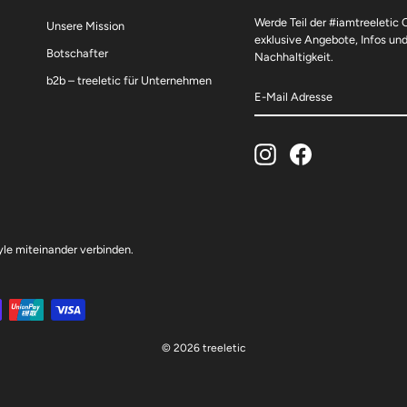
Werde Teil der #iamtreeletic
Unsere Mission
exklusive Angebote, Infos un
Botschafter
Nachhaltigkeit.
b2b – treeletic für Unternehmen
E-
ABONNIEREN
MAIL
ADRESSE
Instagram
Facebook
tyle miteinander verbinden.
© 2026 treeletic