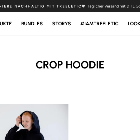
Sichere Zahlung und sch
💚100% HAPPINESS GARANTIE💚
Pause
Diashow
UKTE
BUNDLES
STORYS
#IAMTREELETIC
LOO
CROP HOODIE