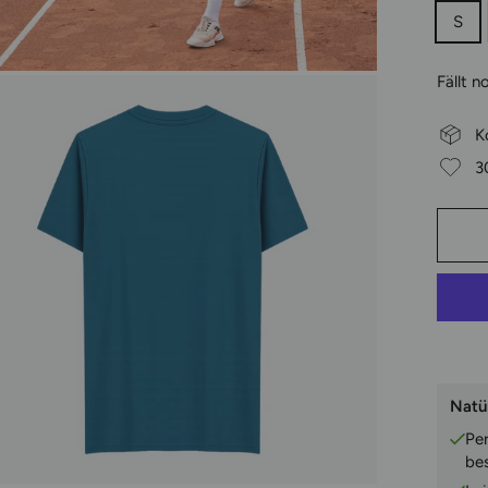
S
Fällt n
K
3
Natü
Pe
be