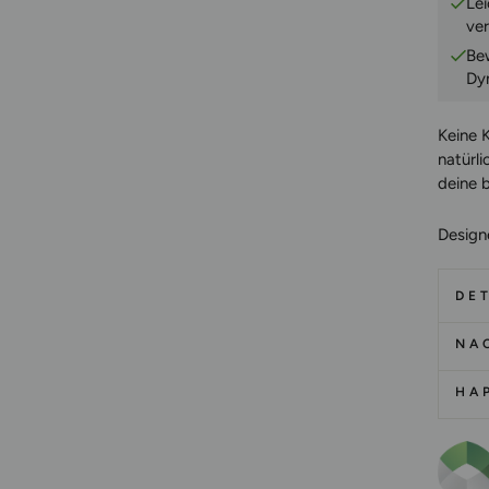
Le
ver
Be
Dy
Keine 
natürl
deine 
Design
DET
NA
HA