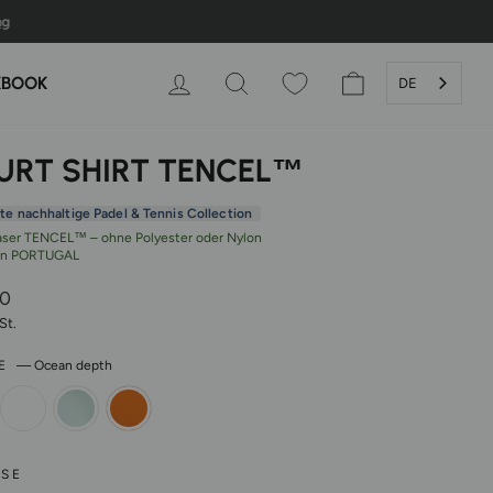
ng
EINLOGGEN
SUCHE
WARENKORB
KBOOK
DE
URT SHIRT TENCEL™
ste nachhaltige Padel & Tennis Collection
aser TENCEL™ – ohne Polyester oder Nylon
in PORTUGAL
er
00
St.
BE
—
Ocean depth
SE