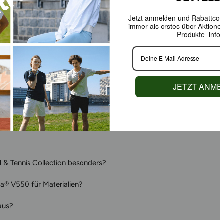
Als Green Pr
Jetzt anmelden und Rabattcod
Sportswear n
immer als erstes über Aktion
Funktion und
Produkte info
genauso gut 
JETZT ANM
FAQS
l & Tennis Collection besonders?
® V550 für Materialien?
aus?