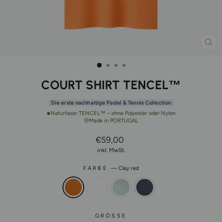
SCH
ES
COURT SHIRT TENCEL™
Die erste nachhaltige Padel & Tennis Collection
●
Naturfaser TENCEL™ – ohne Polyester oder Nylon
Made in PORTUGAL
Normaler
€59,00
Preis
inkl. MwSt.
FARBE
—
Clay red
GRÖSSE