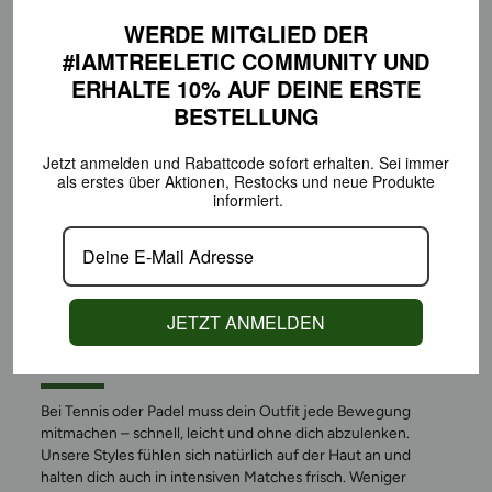
WERDE MITGLIED DER
#IAMTREELETIC COMMUNITY
UND
ERHALTE 10% AUF DEINE
ERSTE
BESTELLUNG
Jetzt anmelden und Rabattcode sofort erhalten.
Sei immer
als erstes über Aktionen,
Restocks und neue Produkte
informiert.
GEMACHT FÜR BEWEGUNG
JETZT ANMELDEN
AUF DEM COURT
Bei Tennis oder Padel muss dein Outfit jede Bewegung
mitmachen – schnell, leicht und ohne dich abzulenken.
Unsere Styles fühlen sich natürlich auf der Haut an und
halten dich auch in intensiven Matches frisch. Weniger