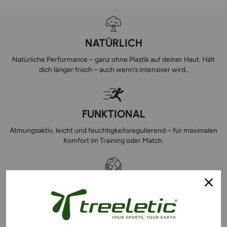
NATÜRLICH
Natürliche Performance – ganz ohne Plastik auf deiner Haut. Hält
dich länger frisch – auch wenn’s intensiver wird..
FUNKTIONAL
Atmungsaktiv, leicht und feuchtigkeitsregulierend – für maximalen
Komfort im Training oder Match.
EFFEKTIV NACHHALTIG
Unsere Materialien reduzieren bis zu 80 % Co2 und schonen
natürliche Ressourcen. So verbindest du Sport mit Impact.