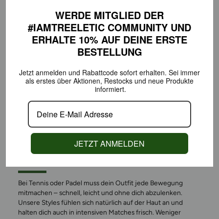
WERDE MITGLIED DER
#IAMTREELETIC COMMUNITY
UND
ERHALTE 10% AUF DEINE
ERSTE
BESTELLUNG
Jetzt anmelden und Rabattcode sofort erhalten.
Sei immer
als erstes über Aktionen,
Restocks und neue Produkte
informiert.
GEMACHT FÜR BEWEGUNG
JETZT ANMELDEN
AUF DEM COURT
Bei Tennis oder Padel muss dein Outfit jede Bewegung
mitmachen – schnell, leicht und ohne dich abzulenken.
Unsere Styles fühlen sich natürlich auf der Haut an und
halten dich auch in intensiven Matches frisch. Weniger