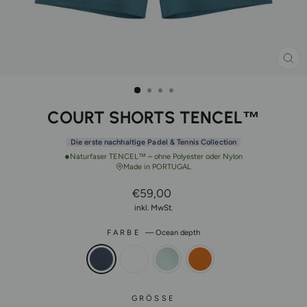
SCH
ES
COURT SHORTS TENCEL™
Die erste nachhaltige Padel & Tennis Collection
●
Naturfaser TENCEL™ – ohne Polyester oder Nylon
Made in PORTUGAL
Normaler
€59,00
Preis
inkl. MwSt.
FARBE
—
Ocean depth
GRÖSSE