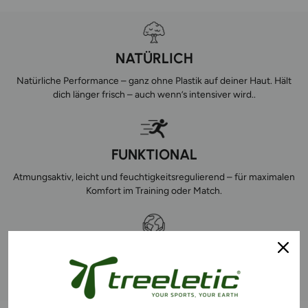
NATÜRLICH
Natürliche Performance – ganz ohne Plastik auf deiner Haut. Hält
dich länger frisch – auch wenn’s intensiver wird..
FUNKTIONAL
Atmungsaktiv, leicht und feuchtigkeitsregulierend – für maximalen
Komfort im Training oder Match.
EFFEKTIV NACHHALTIG
Unsere Materialien reduzieren bis zu 80 % Co2 und schonen
natürliche Ressourcen. So verbindest du Sport mit Impact.