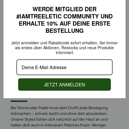
WERDE MITGLIED DER
#IAMTREELETIC COMMUNITY
UND
ERHALTE 10% AUF DEINE
ERSTE
BESTELLUNG
Jetzt anmelden und Rabattcode sofort erhalten.
Sei immer
als erstes über Aktionen,
Restocks und neue Produkte
informiert.
GEMACHT FÜR BEWEGUNG
JETZT ANMELDEN
AUF DEM COURT
Bei Tennis oder Padel muss dein Outfit jede Bewegung
mitmachen – schnell, leicht und ohne dich abzulenken.
Unsere Styles fühlen sich natürlich auf der Haut an und
halten dich auch in intensiven Matches frisch. Weniger