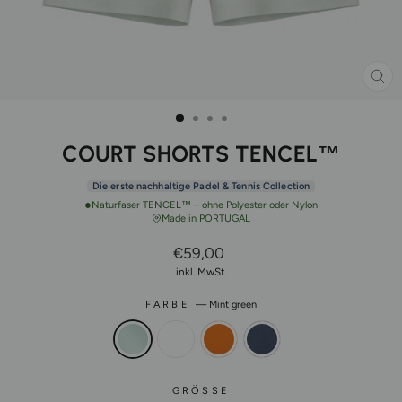
SCH
ES
COURT SHORTS TENCEL™
Die erste nachhaltige Padel & Tennis Collection
●
Naturfaser TENCEL™ – ohne Polyester oder Nylon
Made in PORTUGAL
Normaler
€59,00
Preis
inkl. MwSt.
FARBE
—
Mint green
GRÖSSE