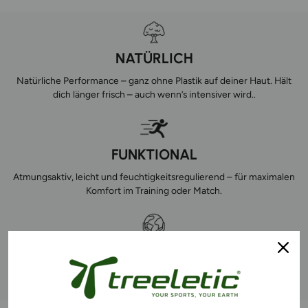
NATÜRLICH
Natürliche Performance – ganz ohne Plastik auf deiner Haut. Hält
dich länger frisch – auch wenn’s intensiver wird..
FUNKTIONAL
Atmungsaktiv, leicht und feuchtigkeitsregulierend – für maximalen
Komfort im Training oder Match.
EFFEKTIV NACHHALTIG
Unsere Materialien reduzieren bis zu 80 % Co2 und schonen
natürliche Ressourcen. So verbindest du Sport mit Impact.