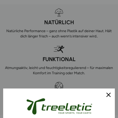
NATÜRLICH
Natürliche Performance – ganz ohne Plastik auf deiner Haut. Hält
dich länger frisch – auch wenn’s intensiver wird..
FUNKTIONAL
Atmungsaktiv, leicht und feuchtigkeitsregulierend – für maximalen
Komfort im Training oder Match.
EFFEKTIV NACHHALTIG
Unsere Materialien reduzieren bis zu 80 % Co2 und schonen
natürliche Ressourcen. So verbindest du Sport mit Impact.