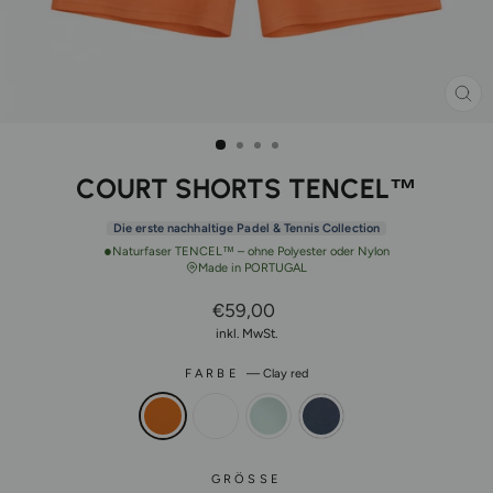
SCH
ES
COURT SHORTS TENCEL™
Die erste nachhaltige Padel & Tennis Collection
●
Naturfaser TENCEL™ – ohne Polyester oder Nylon
Made in PORTUGAL
Normaler
€59,00
Preis
inkl. MwSt.
FARBE
—
Clay red
GRÖSSE