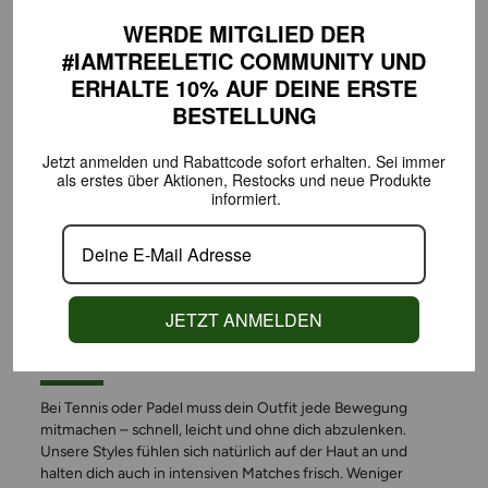
WERDE MITGLIED DER
#IAMTREELETIC COMMUNITY
UND
ERHALTE 10% AUF DEINE
ERSTE
BESTELLUNG
Jetzt anmelden und Rabattcode sofort erhalten.
Sei immer
als erstes über Aktionen,
Restocks und neue Produkte
informiert.
GEMACHT FÜR BEWEGUNG
JETZT ANMELDEN
AUF DEM COURT
Bei Tennis oder Padel muss dein Outfit jede Bewegung
mitmachen – schnell, leicht und ohne dich abzulenken.
Unsere Styles fühlen sich natürlich auf der Haut an und
halten dich auch in intensiven Matches frisch. Weniger