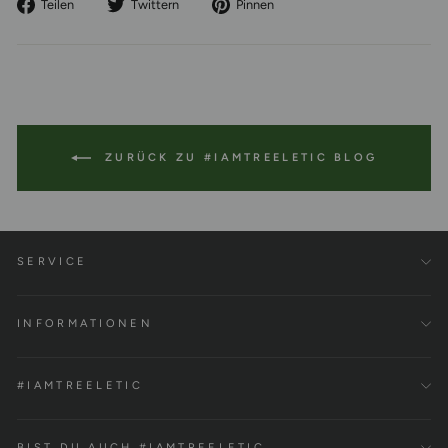
Auf
Auf
Auf
Teilen
Twittern
Pinnen
Facebook
Twitter
Pinterest
teilen
twittern
pinnen
ZURÜCK ZU #IAMTREELETIC BLOG
SERVICE
INFORMATIONEN
#IAMTREELETIC
BIST DU AUCH #IAMTREELETIC