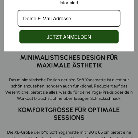
sondern auch die Verantwortung für den Umgang mit unseren
informiert.
Ressourcen. bYo Soft enthält zusätzlich Naturkautschuk Recycling-
Anteile aus Überproduktion und Schnittresten. Dies entspricht dem
zirkulären Ansatz, Materialien auch weiterzuverwenden. Du kannst
dich also nicht nur auf deiner Matte, sondern auch in deinem
Gewissen wohlfühlen.
JETZT ANMELDEN
MINIMALISTISCHES DESIGN FÜR
MAXIMALE ÄSTHETIK
Das minimalistische Design der bYo Soft Yogamatte ist nicht nur
schön anzusehen, sondern auch funktional. Reduziert auf das
Wesentliche, bietet sie alles, was du für deine Yoga-Praxis oder dein
Workout brauchst, ohne überflüssigen Schnickschnack.
KOMFORTGRÖSSE FÜR OPTIMALE S
ESSIONS
Die XL-Größe der bYo Soft Yogamatte mit 190 x 66 cm bietet eine