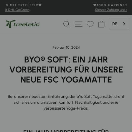
Direkt
💚100% HAPPINESS GARANTIE💚
zum
Sichere Zahlung und schnelle Lieferung
Pause
Inhalt
Diashow
SUCHE
SEITENNAVIGATION
WARENKOR
DE
Februar 10, 2024
BYO® SOFT: EIN JAHR
VORBEREITUNG FÜR UNSERE
NEUE FSC YOGAMATTE
Bei unserer neuesten Einführung, der bYo Soft Yogamatte, dreht
sich alles um ultimativen Komfort, Nachhaltigkeit
und eine
verbesserte Yoga-Praxis.