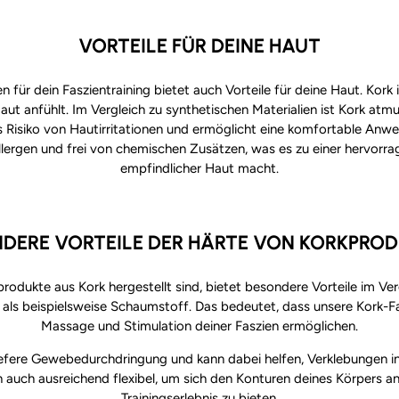
VORTEILE FÜR DEINE HAUT
ür dein Faszientraining bietet auch Vorteile für deine Haut. Kork ist
t anfühlt. Im Vergleich zu synthetischen Materialien ist Kork atm
das Risiko von Hautirritationen und ermöglicht eine komfortable Anw
llergen und frei von chemischen Zusätzen, was es zu einer hervor
empfindlicher Haut macht.
DERE VORTEILE DER HÄRTE VON KORKPRO
rodukte aus Kork hergestellt sind, bietet besondere Vorteile im Ver
 als beispielsweise Schaumstoff. Das bedeutet, dass unsere Kork-F
Massage und Stimulation deiner Faszien ermöglichen.
iefere Gewebedurchdringung und kann dabei helfen, Verklebungen in 
och auch ausreichend flexibel, um sich den Konturen deines Körpers
Trainingserlebnis zu bieten.