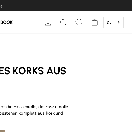
ng
EINLOGGEN
SUCHE
WARENKORB
KBOOK
DE
DES KORKS AUS
: die Faszienrolle, die Faszienrolle
 bestehen komplett aus Kork und