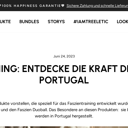
Sichere Zahlung und schnelle Lieferu
💚100% HAPPINESS GARANTIE💚
Pause
Diashow
UKTE
BUNDLES
STORYS
#IAMTREELETIC
LOO
Juni 24, 2023
ING: ENTDECKE DIE KRAFT 
PORTUGAL
te vorstellen, die speziell für das Faszientraining entwickelt wurden
l und den Faszien Duoball. Das Besondere an diesen Produkten: sie
werden in Portugal hergestellt.