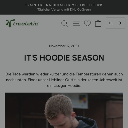
Direkt
ACHHALTIG MIT TREELETIC💚
💚100% HAPP
zum
er Versand mit DHL GoGreen
Sichere Zahlung
Pause
Inhalt
Diashow
SUCHE
SEITENNAVIGATION
WARENKOR
DE
November 17, 2021
IT'S HOODIE SEASON
Die Tage werden wieder kürzer und die Temperaturen gehen auch
nach unten. Eines unser Lieblings Outfit in der kalten Jahreszeit ist
ein lässiger Hoodie.