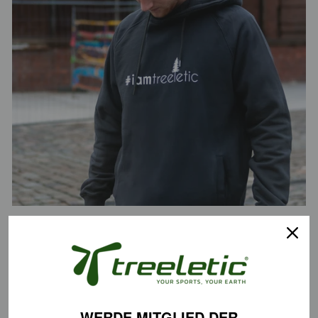
Egal, ob zuhause gemütlich auf dem Sofa chillen, draussen in der
Natur oder beim Sport, mit einem Hoodie fühlen wir uns immer
wohl. Und eigentlich spielt es auch keine Rolle in welcher
Jahreszeit, Hoodie geht immer 😉
Was macht nun einen guten Hoodie aus? Er sollte maximale
Bewegungsfreiheit garantieren und darf auch gerne ein oder zwei
WERDE MITGLIED DER