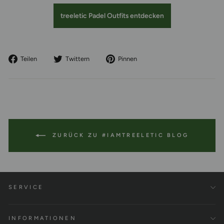
treeletic Padel Outfits entdecken
Auf
Auf
Auf
Teilen
Twittern
Pinnen
Facebook
Twitter
Pinterest
teilen
twittern
pinnen
ZURÜCK ZU #IAMTREELETIC BLOG
SERVICE
INFORMATIONEN