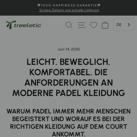
Direkt
💚100% HAPPINESS GARANTIE💚
zum
Sichere Zahlung und schnelle Lieferung
Pause
Inhalt
Diashow
SUCHE
SEITENNAVIGATION
WARENKOR
DE
Juni 14, 2026
LEICHT. BEWEGLICH.
KOMFORTABEL. DIE
ANFORDERUNGEN AN
MODERNE PADEL KLEIDUNG
WARUM PADEL IMMER MEHR MENSCHEN
BEGEISTERT UND WORAUF ES BEI DER
RICHTIGEN KLEIDUNG AUF DEM COURT
ANKOMMT.