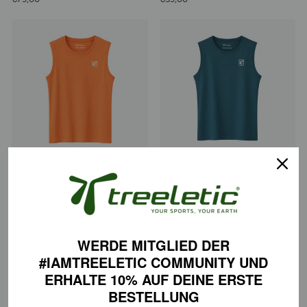
Court Top Tencel™
Court Top Tencel™
€59,00
€59,00
WERDE MITGLIED DER
#IAMTREELETIC COMMUNITY
UND
1
2
Zurück
ERHALTE 10% AUF DEINE
ERSTE
BESTELLUNG