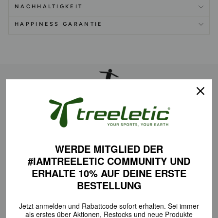
NACHHALTIGKEIT
HAPPINESS GARANTIE
KOORDINATION
Das Balanceboard verbessert Stabilität und Koordination durch das
Training von Gleichgewichtssinn und Muskelkontrolle für effektive
Bewegungskontrolle.
WERDE MITGLIED DER
#IAMTREELETIC COMMUNITY
UND
ERHALTE 10% AUF DEINE
ERSTE
SURF FEELING
BESTELLUNG
Unsere einzigartigen Balanceboards sind vom Surfen inspiriert und
eröffnen eine Welt voller Tricks und Turns, um deine Fähigkeiten
Jetzt anmelden und Rabattcode sofort erhalten.
Sei immer
und Fitness zu verbessern.
als erstes über Aktionen,
Restocks und neue Produkte