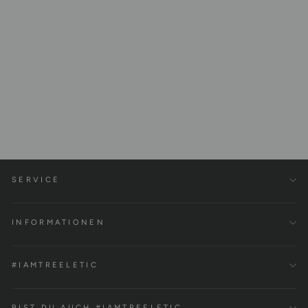
Balanceboard retro black
inkl. Rolle | handmade in
Germany
€199,00
SERVICE
INFORMATIONEN
#IAMTREELETIC
BIST DU AUCH #IAMTREELETIC