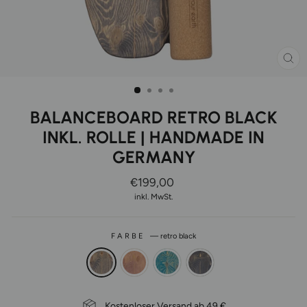
SCH
ES
BALANCEBOARD RETRO BLACK
INKL. ROLLE | HANDMADE IN
GERMANY
Normaler
€199,00
Preis
inkl. MwSt.
FARBE
—
retro black
Kostenloser Versand ab 49 €