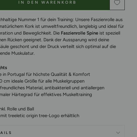
IN DEN WARENKORB
chhaltige Nummer 1 für dein Training: Unsere Faszienrolle aus
atürlichem Kork ist umweltfreundlich, langlebig und ideal für
ration und Beweglichkeit. Die
Faszienrolle Spine
ist speziell
inen Rücken geeignet. Dank der Aussparung wird deine
äule geschont und der Druck verteilt sich optimal auf die
nde Muskulatur.
ghts
e
in Portugal für höchste Qualität & Komfort
0 cm ideale
Größe für alle Muskelgruppen
reundliches Material, antibakteriell und antiallergen
aler Härtegrad für effektives Muskeltraining
nkl. Rolle und Ball
mit treeletic origin tree-Logo erhältlich
AILS