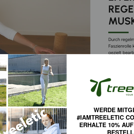
REGE
MUS
Durch regelm
Faszienrolle
gezielt bear
angeregt, V
Muskulatur f
Sport oder al
WERDE MITG
PERFEKTE SKILLS
#IAMTREELETIC C
ERHALTE 10% AUF
BESTEL