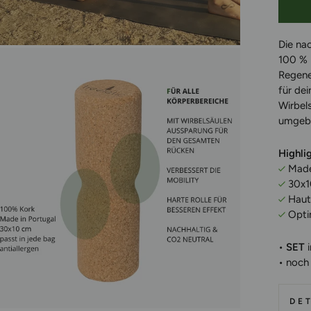
Die na
100 % n
Regene
für de
Wirbels
umgebe
Highli
Mad
30x1
Hautf
Optim
•
SET
i
• noch 
DET