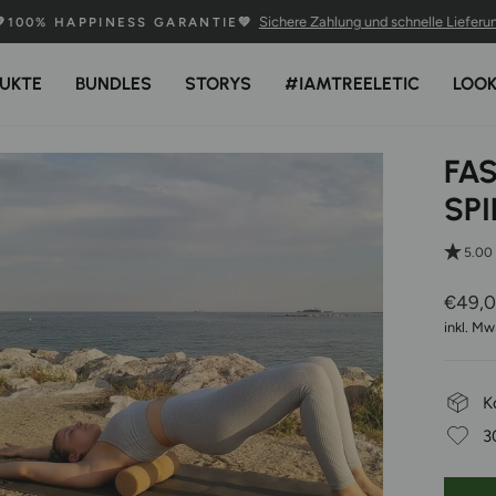
Sichere Zahlung und schnelle Lieferu
💚100% HAPPINESS GARANTIE💚
Pause
Diashow
UKTE
BUNDLES
STORYS
#IAMTREELETIC
LOO
FAS
SPI
5.00
Normal
€49,
Preis
inkl. Mw
K
3