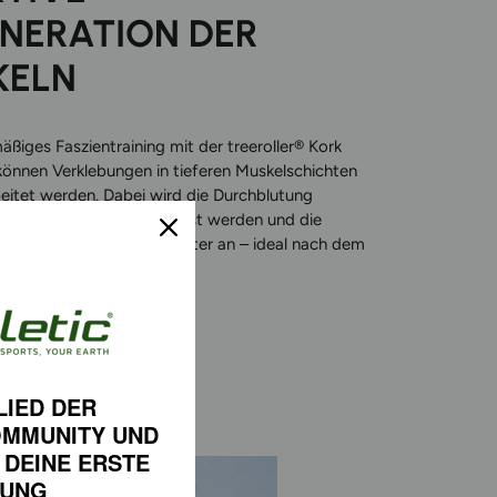
NERATION DER
KELN
äßiges Faszientraining mit der treeroller® Kork
 können Verklebungen in tieferen Muskelschichten
beitet werden. Dabei wird die Durchblutung
erspannungen können gelöst werden und die
ühlt sich spürbar entspannter an – ideal nach dem
s Ausgleich im Alltag.
LIED DER
OMMUNITY
UND
 DEINE
ERSTE
LUNG