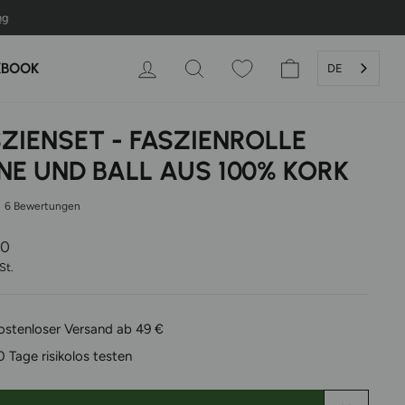
ng
EINLOGGEN
SUCHE
WARENKORB
KBOOK
DE
ZIENSET - FASZIENROLLE
NE UND BALL AUS 100% KORK
6 Bewertungen
er
00
St.
ostenloser Versand ab 49 €
0 Tage risikolos testen