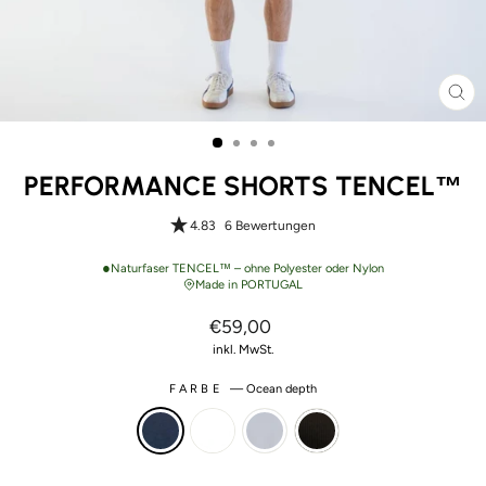
SCH
ES
PERFORMANCE SHORTS TENCEL™
4.83
6 Bewertungen
●
Naturfaser TENCEL™ – ohne Polyester oder Nylon
Made in PORTUGAL
Normaler
€59,00
Preis
inkl. MwSt.
FARBE
—
Ocean depth