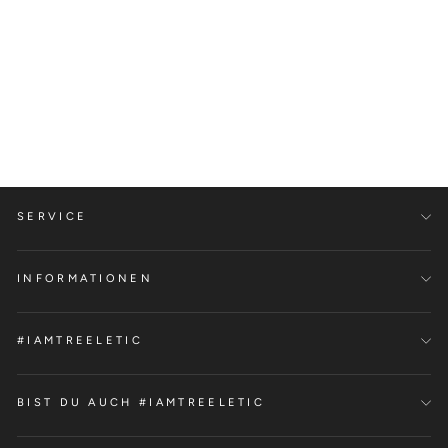
Performance Shorts
Tencel™
€59,00
SERVICE
INFORMATIONEN
#IAMTREELETIC
BIST DU AUCH #IAMTREELETIC