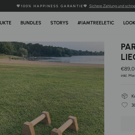
Sichere Zahlung und schnelle Lieferu
💚100% HAPPINESS GARANTIE💚
Pause
Diashow
UKTE
BUNDLES
STORYS
#IAMTREELETIC
LOO
PA
LI
Normal
€89,
Preis
inkl. Mw
K
3