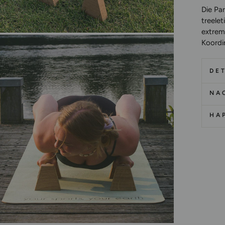
Die Pa
treelet
extrem 
Koordin
DET
NA
HA