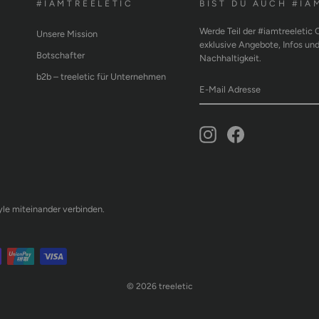
#IAMTREELETIC
BIST DU AUCH #IA
Werde Teil der #iamtreeletic
Unsere Mission
exklusive Angebote, Infos un
Botschafter
Nachhaltigkeit.
b2b – treeletic für Unternehmen
E-
ABONNIEREN
MAIL
ADRESSE
Instagram
Facebook
tyle miteinander verbinden.
© 2026 treeletic