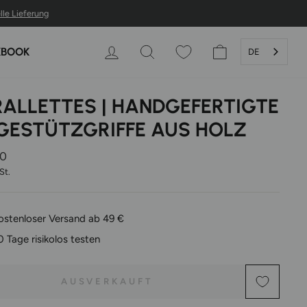
ng
EINLOGGEN
SUCHE
WARENKORB
KBOOK
DE
RALLETTES | HANDGEFERTIGTE
EGESTÜTZGRIFFE AUS HOLZ
er
00
St.
ostenloser Versand ab 49 €
0 Tage risikolos testen
AUSVERKAUFT