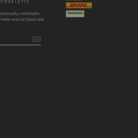
MTREELETIC
 Community und erhalte
d mehr rund um Sport und