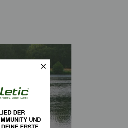
LIED DER
OMMUNITY
UND
 DEINE
ERSTE