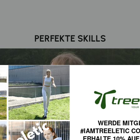
PERFEKTE SKILLS
WERDE MITG
#IAMTREELETIC C
ERHALTE 10% AUF