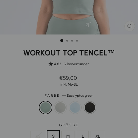
SCH
ES
WORKOUT TOP TENCEL™
4.83
6 Bewertungen
Normaler
€59,00
Preis
inkl. MwSt.
FARBE
—
Eucalyptus green
GRÖSSE
XS
S
M
L
XL