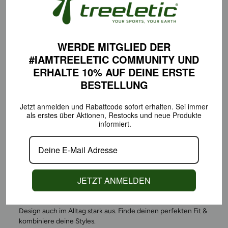
WERDE MITGLIED DER
#IAMTREELETIC COMMUNITY
UND
ERHALTE 10% AUF DEINE
ERSTE
BESTELLUNG
Jetzt anmelden und Rabattcode sofort erhalten.
Sei immer
als erstes über Aktionen,
Restocks und neue Produkte
informiert.
KOMFORT DER JEDE
BEWEGUNG MITMACHT
JETZT ANMELDEN
Ob Yoga, Workout oder Running – unsere Styles bewegen
sich mit dir. Das supersofte Material sitzt wie eine zweite
Haut, unterstützt jede Bewegung und sieht dank zeitlosem
Design auch im Alltag stark aus. Finde deinen perfekten Fit &
kombiniere deine Styles.