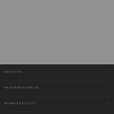
Workout Top Tencel™
€59,00
SERVICE
INFORMATIONEN
#IAMTREELETIC