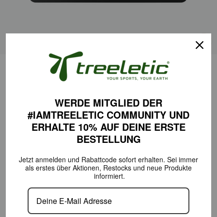
CL
(ES
TREELETIC GIFT CERTIFICATE
WERDE MITGLIED DER
FACE VALUES
#IAMTREELETIC COMMUNITY
UND
ERHALTE 10% AUF DEINE
ERSTE
50,00 €
100,00 €
200,00 €
250 €
BESTELLUNG
Jetzt anmelden und Rabattcode sofort erhalten.
Sei immer
ADD TO CART
als erstes über Aktionen,
Restocks und neue Produkte
informiert.
Are you looking for the perfect gift idea? Then our treeletic gift
certificate via email is just the thing. Surprise your loved ones with a
personalized greeting from the world of sustainable sports!