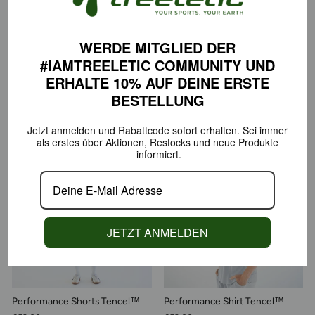
WERDE MITGLIED DER
#IAMTREELETIC COMMUNITY
UND
ERHALTE 10% AUF DEINE
ERSTE
BESTELLUNG
Pure Leggings Tencel™
Workout Top Tencel™
€99,00
€59,00
Jetzt anmelden und Rabattcode sofort erhalten.
Sei immer
als erstes über Aktionen,
Restocks und neue Produkte
informiert.
JETZT ANMELDEN
Performance Shorts Tencel™
Performance Shirt Tencel™